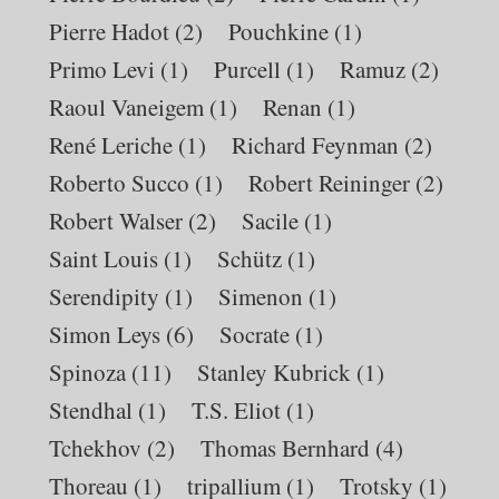
Pierre Hadot
(2)
Pouchkine
(1)
Primo Levi
(1)
Purcell
(1)
Ramuz
(2)
Raoul Vaneigem
(1)
Renan
(1)
René Leriche
(1)
Richard Feynman
(2)
Roberto Succo
(1)
Robert Reininger
(2)
Robert Walser
(2)
Sacile
(1)
Saint Louis
(1)
Schütz
(1)
Serendipity
(1)
Simenon
(1)
Simon Leys
(6)
Socrate
(1)
Spinoza
(11)
Stanley Kubrick
(1)
Stendhal
(1)
T.S. Eliot
(1)
Tchekhov
(2)
Thomas Bernhard
(4)
Thoreau
(1)
tripallium
(1)
Trotsky
(1)