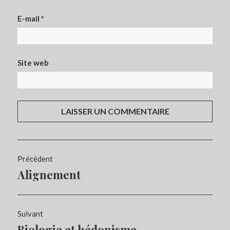
E-mail
*
Site web
Navigation
Précédent
de
Alignement
Article
l’article
précédent :
Suivant
Biologie et hédonisme
Article