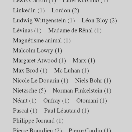
Linkedln
(1)
Lordon
(2)
Ludwig Wittgenstein
(1)
Léon Bloy
(2)
Lévinas
(1)
Madame de Rênal
(1)
Magnétisme animal
(1)
Malcolm Lowry
(1)
Margaret Atwood
(1)
Marx
(1)
Max Brod
(1)
Mc Luhan
(1)
Nicole Le Douarin
(1)
Niels Bohr
(1)
Nietzsche
(5)
Norman Finkelstein
(1)
Néant
(1)
Onfray
(1)
Otomani
(1)
Pascal
(1)
Paul Léautaud
(1)
Philippe Jorrand
(1)
Pierre Bourdieu
(2)
Pierre Cardin
(1)