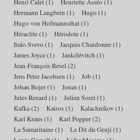
Henri Calet
(1)
Henriette Asséo
(1)
Hermann Langbein
(1)
Hugo
(1)
Hugo von Hofmannsthal
(1)
Héraclite
(1)
Hérodote
(1)
Italo Svevo
(1)
Jacques Chardonne
(1)
James Joyce
(1)
Jankélévitch
(1)
Jean-François Revel
(2)
Jens Peter Jacobsen
(1)
Job
(1)
Johan Bojer
(1)
Jonas
(1)
Jules Renard
(1)
Julien Sorel
(1)
Kafka
(2)
Kairos
(1)
Kalachnikov
(1)
Karl Kraus
(1)
Karl Popper
(2)
La Samaritaine
(1)
Le Dit du Genji
(1)
Lewis Carroll
(1)
Lider Maximo
(1)