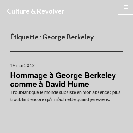
Culture & Revolver
MENU
Étiquette :
George Berkeley
Publié
19 mai 2013
Hommage à George Berkeley
le
comme à David Hume
Troublant que le monde subsiste en mon absence ; plus
troublant encore qu’il m’admette quand je reviens.