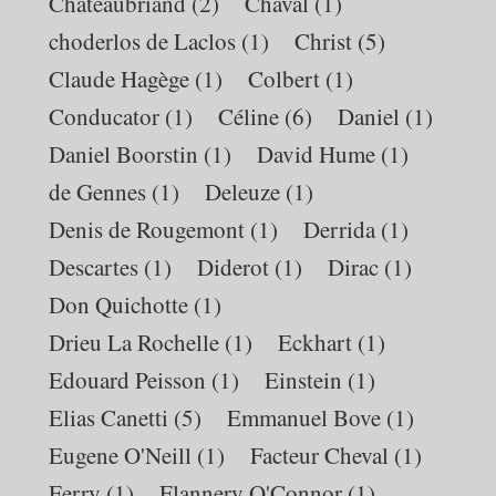
Chateaubriand
(2)
Chaval
(1)
choderlos de Laclos
(1)
Christ
(5)
Claude Hagège
(1)
Colbert
(1)
Conducator
(1)
Céline
(6)
Daniel
(1)
Daniel Boorstin
(1)
David Hume
(1)
de Gennes
(1)
Deleuze
(1)
Denis de Rougemont
(1)
Derrida
(1)
Descartes
(1)
Diderot
(1)
Dirac
(1)
Don Quichotte
(1)
Drieu La Rochelle
(1)
Eckhart
(1)
Edouard Peisson
(1)
Einstein
(1)
Elias Canetti
(5)
Emmanuel Bove
(1)
Eugene O'Neill
(1)
Facteur Cheval
(1)
Ferry
(1)
Flannery O'Connor
(1)