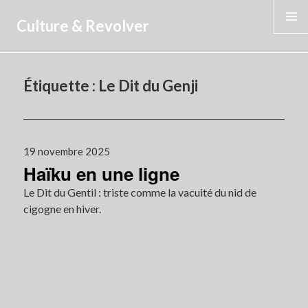
Culture & Revolver
MENU
Étiquette :
Le Dit du Genji
Publié
19 novembre 2025
Haïku en une ligne
le
Le Dit du Gentil : triste comme la vacuité du nid de
cigogne en hiver.