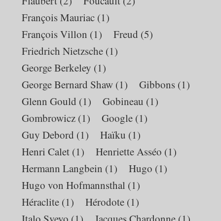
Flaubert
(2)
Foucault
(2)
François Mauriac
(1)
François Villon
(1)
Freud
(5)
Friedrich Nietzsche
(1)
George Berkeley
(1)
George Bernard Shaw
(1)
Gibbons
(1)
Glenn Gould
(1)
Gobineau
(1)
Gombrowicz
(1)
Google
(1)
Guy Debord
(1)
Haïku
(1)
Henri Calet
(1)
Henriette Asséo
(1)
Hermann Langbein
(1)
Hugo
(1)
Hugo von Hofmannsthal
(1)
Héraclite
(1)
Hérodote
(1)
Italo Svevo
(1)
Jacques Chardonne
(1)