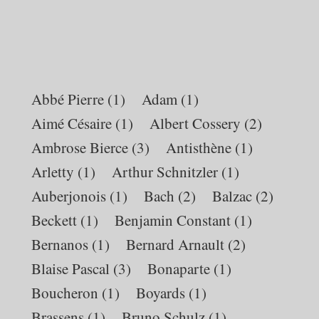
conseils
d’antira
à
contre-
courant
Abbé Pierre
(1)
Adam
(1)
Aimé Césaire
(1)
Albert Cossery
(2)
Ambrose Bierce
(3)
Antisthène
(1)
Arletty
(1)
Arthur Schnitzler
(1)
Auberjonois
(1)
Bach
(2)
Balzac
(2)
Beckett
(1)
Benjamin Constant
(1)
Bernanos
(1)
Bernard Arnault
(2)
Blaise Pascal
(3)
Bonaparte
(1)
Boucheron
(1)
Boyards
(1)
Brassens
(1)
Bruno Schulz
(1)