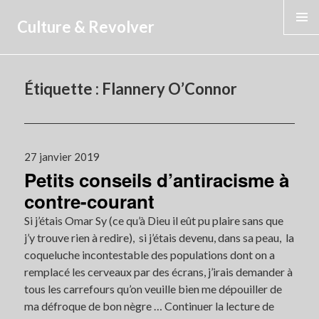
Culture & Revolver
MENU
Étiquette :
Flannery O’Connor
Publié
27 janvier 2019
Petits conseils d’antiracisme à
le
contre-courant
Si j’étais Omar Sy (ce qu’à Dieu il eût pu plaire sans que
j’y trouve rien à redire), si j’étais devenu, dans sa peau, la
coqueluche incontestable des populations dont on a
remplacé les cerveaux par des écrans, j’irais demander à
tous les carrefours qu’on veuille bien me dépouiller de
ma défroque de bon nègre …
Continuer la lecture de
Petits