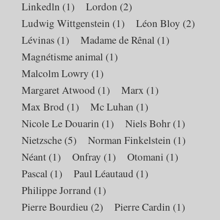
Linkedln
(1)
Lordon
(2)
Ludwig Wittgenstein
(1)
Léon Bloy
(2)
Lévinas
(1)
Madame de Rênal
(1)
Magnétisme animal
(1)
Malcolm Lowry
(1)
Margaret Atwood
(1)
Marx
(1)
Max Brod
(1)
Mc Luhan
(1)
Nicole Le Douarin
(1)
Niels Bohr
(1)
Nietzsche
(5)
Norman Finkelstein
(1)
Néant
(1)
Onfray
(1)
Otomani
(1)
Pascal
(1)
Paul Léautaud
(1)
Philippe Jorrand
(1)
Pierre Bourdieu
(2)
Pierre Cardin
(1)