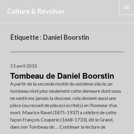
Culture & Revolver
MENU
Étiquette :
Daniel Boorstin
Publié
13 avril 2010
Tombeau de Daniel Boorstin
le
A partir de la seconde moitié du seizième siècle, un
tombeau n’est plus seulement cette demeure dont nous
ne sentirons jamais la douceur, cela devient aussi une
pièce (ou recueil de pièces) écrite(s) en l’honneur d’un
mort. Maurice Ravel (1875-1937) a célébré de cette
façon François Couperin (1668-1733), dit le Grand,
dans son Tombeau de …
Continuer la lecture de
Tombeau
de