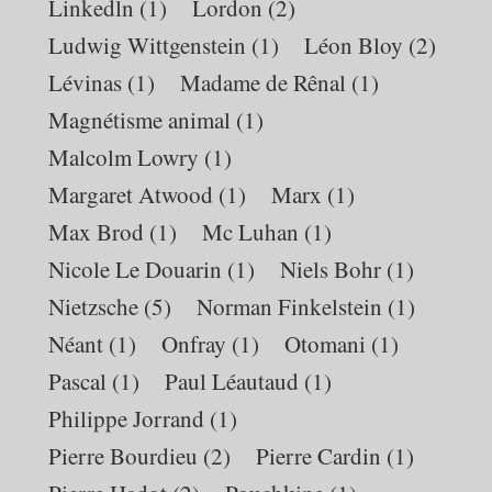
Linkedln
(1)
Lordon
(2)
Ludwig Wittgenstein
(1)
Léon Bloy
(2)
Lévinas
(1)
Madame de Rênal
(1)
Magnétisme animal
(1)
Malcolm Lowry
(1)
Margaret Atwood
(1)
Marx
(1)
Max Brod
(1)
Mc Luhan
(1)
Nicole Le Douarin
(1)
Niels Bohr
(1)
Nietzsche
(5)
Norman Finkelstein
(1)
Néant
(1)
Onfray
(1)
Otomani
(1)
Pascal
(1)
Paul Léautaud
(1)
Philippe Jorrand
(1)
Pierre Bourdieu
(2)
Pierre Cardin
(1)