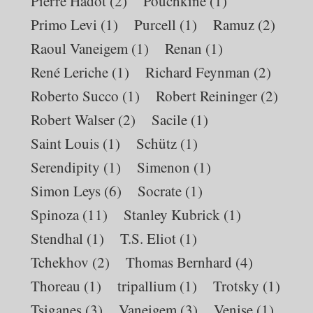
Pierre Hadot
(2)
Pouchkine
(1)
Primo Levi
(1)
Purcell
(1)
Ramuz
(2)
Raoul Vaneigem
(1)
Renan
(1)
René Leriche
(1)
Richard Feynman
(2)
Roberto Succo
(1)
Robert Reininger
(2)
Robert Walser
(2)
Sacile
(1)
Saint Louis
(1)
Schütz
(1)
Serendipity
(1)
Simenon
(1)
Simon Leys
(6)
Socrate
(1)
Spinoza
(11)
Stanley Kubrick
(1)
Stendhal
(1)
T.S. Eliot
(1)
Tchekhov
(2)
Thomas Bernhard
(4)
Thoreau
(1)
tripallium
(1)
Trotsky
(1)
Tsiganes
(3)
Vaneigem
(3)
Venise
(1)