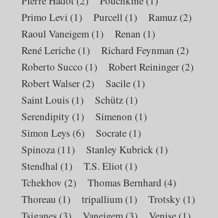
Pierre Hadot
(2)
Pouchkine
(1)
Primo Levi
(1)
Purcell
(1)
Ramuz
(2)
Raoul Vaneigem
(1)
Renan
(1)
René Leriche
(1)
Richard Feynman
(2)
Roberto Succo
(1)
Robert Reininger
(2)
Robert Walser
(2)
Sacile
(1)
Saint Louis
(1)
Schütz
(1)
Serendipity
(1)
Simenon
(1)
Simon Leys
(6)
Socrate
(1)
Spinoza
(11)
Stanley Kubrick
(1)
Stendhal
(1)
T.S. Eliot
(1)
Tchekhov
(2)
Thomas Bernhard
(4)
Thoreau
(1)
tripallium
(1)
Trotsky
(1)
Tsiganes
(3)
Vaneigem
(3)
Venise
(1)