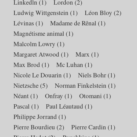
Linkedln
(1)
Lordon
(2)
Ludwig Wittgenstein
(1)
Léon Bloy
(2)
Lévinas
(1)
Madame de Rênal
(1)
Magnétisme animal
(1)
Malcolm Lowry
(1)
Margaret Atwood
(1)
Marx
(1)
Max Brod
(1)
Mc Luhan
(1)
Nicole Le Douarin
(1)
Niels Bohr
(1)
Nietzsche
(5)
Norman Finkelstein
(1)
Néant
(1)
Onfray
(1)
Otomani
(1)
Pascal
(1)
Paul Léautaud
(1)
Philippe Jorrand
(1)
Pierre Bourdieu
(2)
Pierre Cardin
(1)