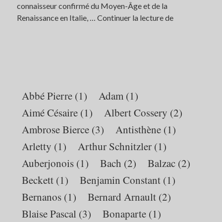
connaisseur confirmé du Moyen-Âge et de la
Renaissance en Italie, …
Continuer la lecture de
Monsieur
Boucheron
marchand
de
pochettes-
surprise
Abbé Pierre
(1)
Adam
(1)
Aimé Césaire
(1)
Albert Cossery
(2)
Ambrose Bierce
(3)
Antisthène
(1)
Arletty
(1)
Arthur Schnitzler
(1)
Auberjonois
(1)
Bach
(2)
Balzac
(2)
Beckett
(1)
Benjamin Constant
(1)
Bernanos
(1)
Bernard Arnault
(2)
Blaise Pascal
(3)
Bonaparte
(1)