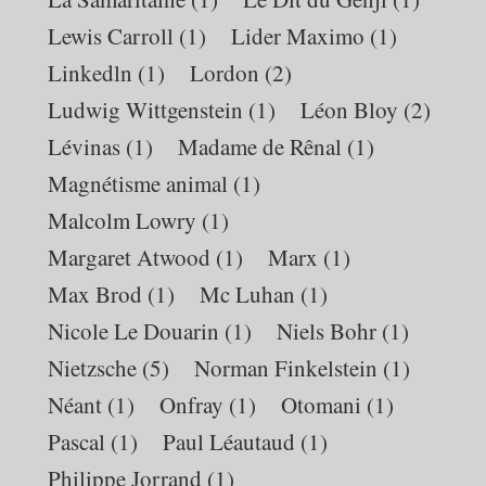
Lewis Carroll
(1)
Lider Maximo
(1)
Linkedln
(1)
Lordon
(2)
Ludwig Wittgenstein
(1)
Léon Bloy
(2)
Lévinas
(1)
Madame de Rênal
(1)
Magnétisme animal
(1)
Malcolm Lowry
(1)
Margaret Atwood
(1)
Marx
(1)
Max Brod
(1)
Mc Luhan
(1)
Nicole Le Douarin
(1)
Niels Bohr
(1)
Nietzsche
(5)
Norman Finkelstein
(1)
Néant
(1)
Onfray
(1)
Otomani
(1)
Pascal
(1)
Paul Léautaud
(1)
Philippe Jorrand
(1)