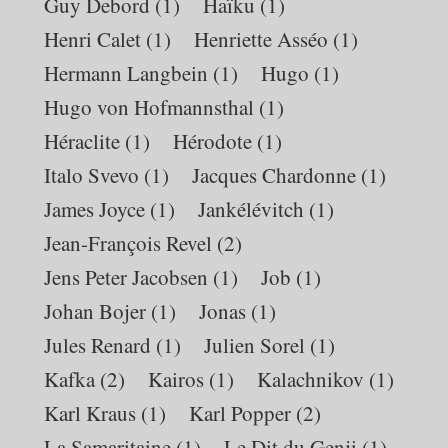
Guy Debord
(1)
Haïku
(1)
Henri Calet
(1)
Henriette Asséo
(1)
Hermann Langbein
(1)
Hugo
(1)
Hugo von Hofmannsthal
(1)
Héraclite
(1)
Hérodote
(1)
Italo Svevo
(1)
Jacques Chardonne
(1)
James Joyce
(1)
Jankélévitch
(1)
Jean-François Revel
(2)
Jens Peter Jacobsen
(1)
Job
(1)
Johan Bojer
(1)
Jonas
(1)
Jules Renard
(1)
Julien Sorel
(1)
Kafka
(2)
Kairos
(1)
Kalachnikov
(1)
Karl Kraus
(1)
Karl Popper
(2)
La Samaritaine
(1)
Le Dit du Genji
(1)