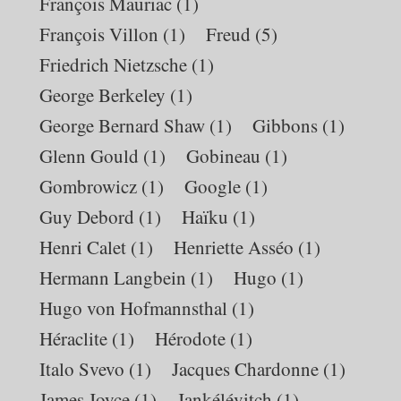
François Mauriac
(1)
François Villon
(1)
Freud
(5)
Friedrich Nietzsche
(1)
George Berkeley
(1)
George Bernard Shaw
(1)
Gibbons
(1)
Glenn Gould
(1)
Gobineau
(1)
Gombrowicz
(1)
Google
(1)
Guy Debord
(1)
Haïku
(1)
Henri Calet
(1)
Henriette Asséo
(1)
Hermann Langbein
(1)
Hugo
(1)
Hugo von Hofmannsthal
(1)
Héraclite
(1)
Hérodote
(1)
Italo Svevo
(1)
Jacques Chardonne
(1)
James Joyce
(1)
Jankélévitch
(1)