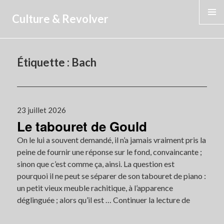
Culture & Revolver
MENU
Étiquette :
Bach
Publié
23 juillet 2026
Le tabouret de Gould
le
On le lui a souvent demandé, il n’a jamais vraiment pris la
peine de fournir une réponse sur le fond, convaincante ;
sinon que c’est comme ça, ainsi. La question est
pourquoi il ne peut se séparer de son tabouret de piano :
un petit vieux meuble rachitique, à l’apparence
déglinguée ; alors qu’il est …
Continuer la lecture de
Le
tabouret
de