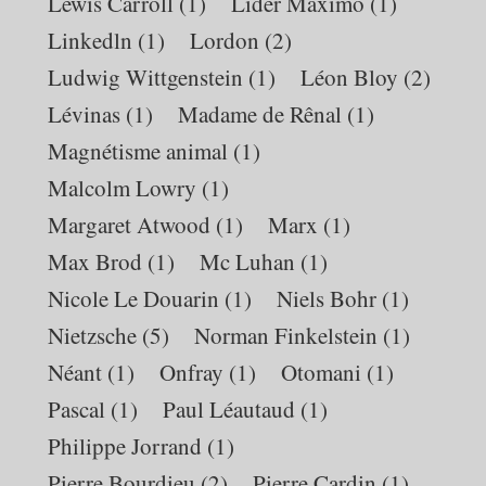
Lewis Carroll
(1)
Lider Maximo
(1)
Linkedln
(1)
Lordon
(2)
Ludwig Wittgenstein
(1)
Léon Bloy
(2)
Lévinas
(1)
Madame de Rênal
(1)
Magnétisme animal
(1)
Malcolm Lowry
(1)
Margaret Atwood
(1)
Marx
(1)
Max Brod
(1)
Mc Luhan
(1)
Nicole Le Douarin
(1)
Niels Bohr
(1)
Nietzsche
(5)
Norman Finkelstein
(1)
Néant
(1)
Onfray
(1)
Otomani
(1)
Pascal
(1)
Paul Léautaud
(1)
Philippe Jorrand
(1)
Pierre Bourdieu
(2)
Pierre Cardin
(1)