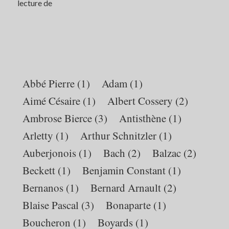
lecture de
Édouard
Peisson
à
la
lumière
du
jour
Abbé Pierre
(1)
Adam
(1)
Aimé Césaire
(1)
Albert Cossery
(2)
Ambrose Bierce
(3)
Antisthène
(1)
Arletty
(1)
Arthur Schnitzler
(1)
Auberjonois
(1)
Bach
(2)
Balzac
(2)
Beckett
(1)
Benjamin Constant
(1)
Bernanos
(1)
Bernard Arnault
(2)
Blaise Pascal
(3)
Bonaparte
(1)
Boucheron
(1)
Boyards
(1)