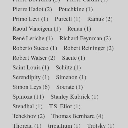
Pierre Hadot
(2)
Pouchkine
(1)
Primo Levi
(1)
Purcell
(1)
Ramuz
(2)
Raoul Vaneigem
(1)
Renan
(1)
René Leriche
(1)
Richard Feynman
(2)
Roberto Succo
(1)
Robert Reininger
(2)
Robert Walser
(2)
Sacile
(1)
Saint Louis
(1)
Schütz
(1)
Serendipity
(1)
Simenon
(1)
Simon Leys
(6)
Socrate
(1)
Spinoza
(11)
Stanley Kubrick
(1)
Stendhal
(1)
T.S. Eliot
(1)
Tchekhov
(2)
Thomas Bernhard
(4)
Thoreau
(1)
tripallium
(1)
Trotsky
(1)