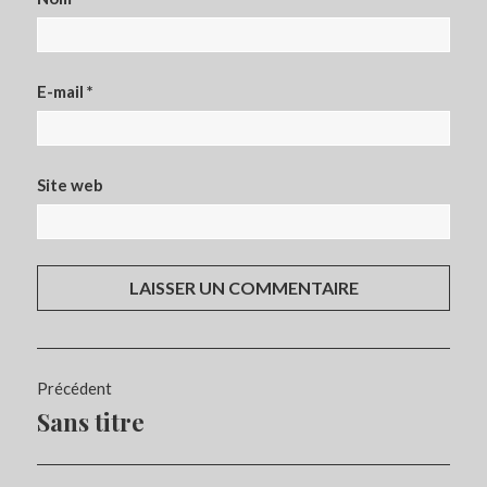
E-mail
*
Site web
Navigation
Précédent
de
Sans titre
Article
l’article
précédent :