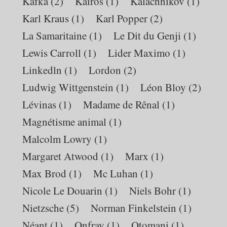
Kafka
(2)
Kairos
(1)
Kalachnikov
(1)
Karl Kraus
(1)
Karl Popper
(2)
La Samaritaine
(1)
Le Dit du Genji
(1)
Lewis Carroll
(1)
Lider Maximo
(1)
Linkedln
(1)
Lordon
(2)
Ludwig Wittgenstein
(1)
Léon Bloy
(2)
Lévinas
(1)
Madame de Rênal
(1)
Magnétisme animal
(1)
Malcolm Lowry
(1)
Margaret Atwood
(1)
Marx
(1)
Max Brod
(1)
Mc Luhan
(1)
Nicole Le Douarin
(1)
Niels Bohr
(1)
Nietzsche
(5)
Norman Finkelstein
(1)
Néant
(1)
Onfray
(1)
Otomani
(1)