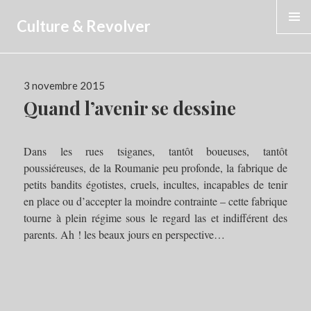
Culture & Revolver
MENU
Publié
3 novembre 2015
le
Quand l’avenir se dessine
Dans les rues tsiganes, tantôt boueuses, tantôt
poussiéreuses, de la Roumanie peu profonde, la fabrique de
petits bandits égotistes, cruels, incultes, incapables de tenir
en place ou d’accepter la moindre contrainte – cette fabrique
tourne à plein régime sous le regard las et indifférent des
parents. Ah ! les beaux jours en perspective…