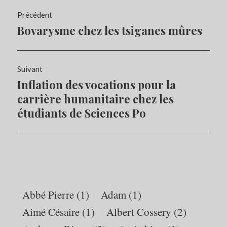
Navigation
Précédent
de
Bovarysme chez les tsiganes mûres
Article
l’article
précédent :
Suivant
Inflation des vocations pour la
Article
Suivant:
carrière humanitaire chez les
étudiants de Sciences Po
Abbé Pierre
(1)
Adam
(1)
Aimé Césaire
(1)
Albert Cossery
(2)