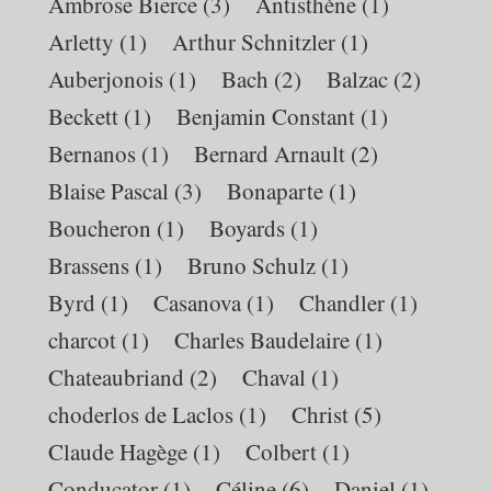
Ambrose Bierce
(3)
Antisthène
(1)
Arletty
(1)
Arthur Schnitzler
(1)
Auberjonois
(1)
Bach
(2)
Balzac
(2)
Beckett
(1)
Benjamin Constant
(1)
Bernanos
(1)
Bernard Arnault
(2)
Blaise Pascal
(3)
Bonaparte
(1)
Boucheron
(1)
Boyards
(1)
Brassens
(1)
Bruno Schulz
(1)
Byrd
(1)
Casanova
(1)
Chandler
(1)
charcot
(1)
Charles Baudelaire
(1)
Chateaubriand
(2)
Chaval
(1)
choderlos de Laclos
(1)
Christ
(5)
Claude Hagège
(1)
Colbert
(1)
Conducator
(1)
Céline
(6)
Daniel
(1)