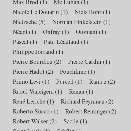
Max Brod
(1)
Mc Luhan
(1)
Nicole Le Douarin
(1)
Niels Bohr
(1)
Nietzsche
(5)
Norman Finkelstein
(1)
Néant
(1)
Onfray
(1)
Otomani
(1)
Pascal
(1)
Paul Léautaud
(1)
Philippe Jorrand
(1)
Pierre Bourdieu
(2)
Pierre Cardin
(1)
Pierre Hadot
(2)
Pouchkine
(1)
Primo Levi
(1)
Purcell
(1)
Ramuz
(2)
Raoul Vaneigem
(1)
Renan
(1)
René Leriche
(1)
Richard Feynman
(2)
Roberto Succo
(1)
Robert Reininger
(2)
Robert Walser
(2)
Sacile
(1)
Saint Louis
(1)
Schütz
(1)