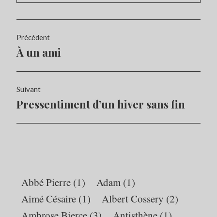
Navigation
Précédent
de
À un ami
Article
l’article
précédent :
Suivant
Pressentiment d’un hiver sans fin
Article
Suivant:
Abbé Pierre
(1)
Adam
(1)
Aimé Césaire
(1)
Albert Cossery
(2)
Ambrose Bierce
(3)
Antisthène
(1)