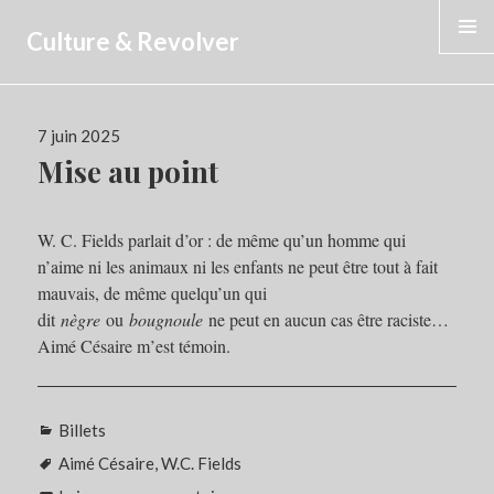
Culture & Revolver
MENU
Publié
7 juin 2025
le
Mise au point
W. C. Fields parlait d’or : de même qu’un homme qui
n’aime ni les animaux ni les enfants ne peut être tout à fait
mauvais, de même quelqu’un qui
dit
nègre
ou
bougnoule
ne peut en aucun cas être raciste…
Aimé Césaire m’est témoin.
Catégories
Billets
Étiquettes
Aimé Césaire
,
W.C. Fields