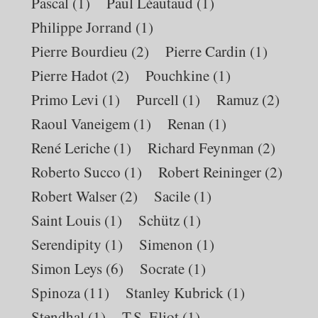
Pascal
(1)
Paul Léautaud
(1)
Philippe Jorrand
(1)
Pierre Bourdieu
(2)
Pierre Cardin
(1)
Pierre Hadot
(2)
Pouchkine
(1)
Primo Levi
(1)
Purcell
(1)
Ramuz
(2)
Raoul Vaneigem
(1)
Renan
(1)
René Leriche
(1)
Richard Feynman
(2)
Roberto Succo
(1)
Robert Reininger
(2)
Robert Walser
(2)
Sacile
(1)
Saint Louis
(1)
Schütz
(1)
Serendipity
(1)
Simenon
(1)
Simon Leys
(6)
Socrate
(1)
Spinoza
(11)
Stanley Kubrick
(1)
Stendhal
(1)
T.S. Eliot
(1)