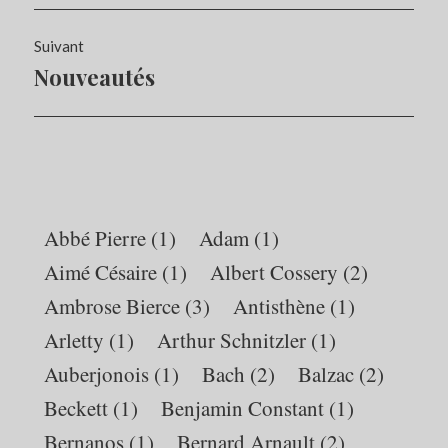
Suivant
Nouveautés
Article
Suivant:
Abbé Pierre
(1)
Adam
(1)
Aimé Césaire
(1)
Albert Cossery
(2)
Ambrose Bierce
(3)
Antisthène
(1)
Arletty
(1)
Arthur Schnitzler
(1)
Auberjonois
(1)
Bach
(2)
Balzac
(2)
Beckett
(1)
Benjamin Constant
(1)
Bernanos
(1)
Bernard Arnault
(2)