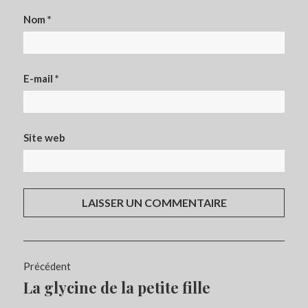
Nom
*
E-mail
*
Site web
Navigation
Précédent
de
La glycine de la petite fille
Article
l’article
précédent :