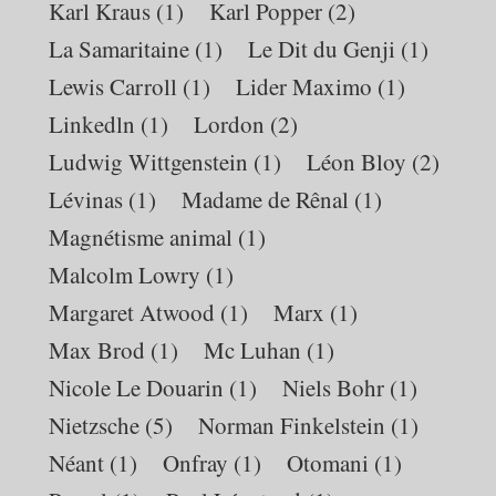
Karl Kraus
(1)
Karl Popper
(2)
La Samaritaine
(1)
Le Dit du Genji
(1)
Lewis Carroll
(1)
Lider Maximo
(1)
Linkedln
(1)
Lordon
(2)
Ludwig Wittgenstein
(1)
Léon Bloy
(2)
Lévinas
(1)
Madame de Rênal
(1)
Magnétisme animal
(1)
Malcolm Lowry
(1)
Margaret Atwood
(1)
Marx
(1)
Max Brod
(1)
Mc Luhan
(1)
Nicole Le Douarin
(1)
Niels Bohr
(1)
Nietzsche
(5)
Norman Finkelstein
(1)
Néant
(1)
Onfray
(1)
Otomani
(1)