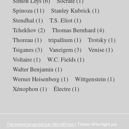
Simon Leys
(6)
Socrate
(1)
Spinoza
(11)
Stanley Kubrick
(1)
Stendhal
(1)
T.S. Eliot
(1)
Tchekhov
(2)
Thomas Bernhard
(4)
Thoreau
(1)
tripallium
(1)
Trotsky
(1)
Tsiganes
(3)
Vaneigem
(3)
Venise
(1)
Voltaire
(1)
W.C. Fields
(1)
Walter Benjamin
(1)
Werner Heisenberg
(1)
Wittgenstein
(1)
Xénophon
(1)
Électre
(1)
Fièrement propulsé par WordPress
|
Thème Afterlight par