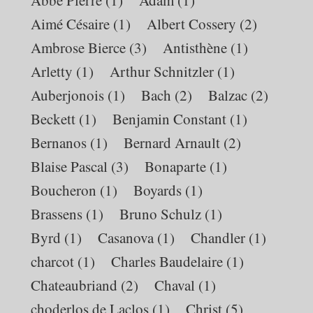
Aimé Césaire
(1)
Albert Cossery
(2)
Ambrose Bierce
(3)
Antisthène
(1)
Arletty
(1)
Arthur Schnitzler
(1)
Auberjonois
(1)
Bach
(2)
Balzac
(2)
Beckett
(1)
Benjamin Constant
(1)
Bernanos
(1)
Bernard Arnault
(2)
Blaise Pascal
(3)
Bonaparte
(1)
Boucheron
(1)
Boyards
(1)
Brassens
(1)
Bruno Schulz
(1)
Byrd
(1)
Casanova
(1)
Chandler
(1)
charcot
(1)
Charles Baudelaire
(1)
Chateaubriand
(2)
Chaval
(1)
choderlos de Laclos
(1)
Christ
(5)