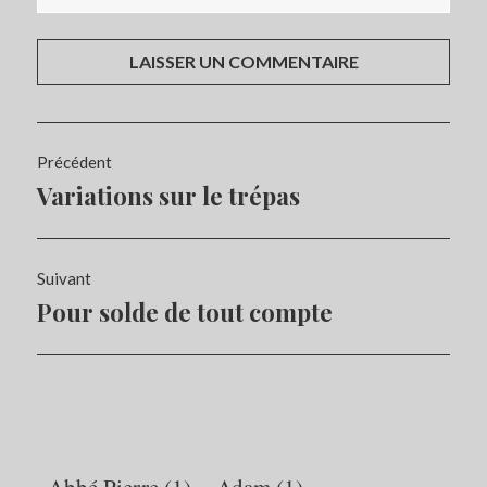
Navigation
Précédent
de
Variations sur le trépas
Article
l’article
précédent :
Suivant
Pour solde de tout compte
Article
Suivant:
Abbé Pierre
(1)
Adam
(1)