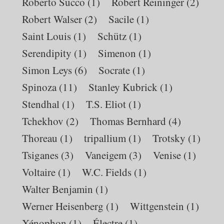
Roberto Succo
(1)
Robert Reininger
(2)
Robert Walser
(2)
Sacile
(1)
Saint Louis
(1)
Schütz
(1)
Serendipity
(1)
Simenon
(1)
Simon Leys
(6)
Socrate
(1)
Spinoza
(11)
Stanley Kubrick
(1)
Stendhal
(1)
T.S. Eliot
(1)
Tchekhov
(2)
Thomas Bernhard
(4)
Thoreau
(1)
tripallium
(1)
Trotsky
(1)
Tsiganes
(3)
Vaneigem
(3)
Venise
(1)
Voltaire
(1)
W.C. Fields
(1)
Walter Benjamin
(1)
Werner Heisenberg
(1)
Wittgenstein
(1)
Xénophon
(1)
Électre
(1)