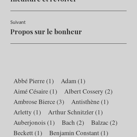
l’article
précédent :
Suivant
Propos sur le bonheur
Article
Suivant:
Abbé Pierre
(1)
Adam
(1)
Aimé Césaire
(1)
Albert Cossery
(2)
Ambrose Bierce
(3)
Antisthène
(1)
Arletty
(1)
Arthur Schnitzler
(1)
Auberjonois
(1)
Bach
(2)
Balzac
(2)
Beckett
(1)
Benjamin Constant
(1)