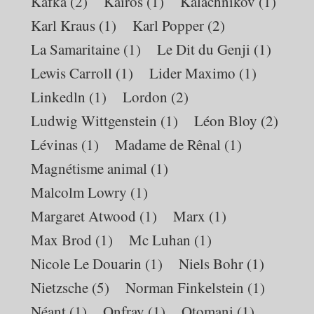
Kafka
(2)
Kairos
(1)
Kalachnikov
(1)
Karl Kraus
(1)
Karl Popper
(2)
La Samaritaine
(1)
Le Dit du Genji
(1)
Lewis Carroll
(1)
Lider Maximo
(1)
Linkedln
(1)
Lordon
(2)
Ludwig Wittgenstein
(1)
Léon Bloy
(2)
Lévinas
(1)
Madame de Rênal
(1)
Magnétisme animal
(1)
Malcolm Lowry
(1)
Margaret Atwood
(1)
Marx
(1)
Max Brod
(1)
Mc Luhan
(1)
Nicole Le Douarin
(1)
Niels Bohr
(1)
Nietzsche
(5)
Norman Finkelstein
(1)
Néant
(1)
Onfray
(1)
Otomani
(1)