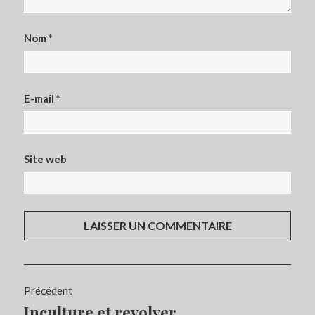
Nom
*
E-mail
*
Site web
Navigation
Précédent
de
Inculture et revolver
Article