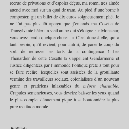
recrue de privations et d’espoirs déçus, ma romni très aimée
attend avec moi sur un quai de tram. Au pied d’une borne à
composter, git un billet de dix euros soigneusement plié. Je
ne l’ai pas plus tôt aperçu que j’entends ma Cosette de
Transylvanie héler un vieil arabe qui s’éloigne : « Monsieur,
vous avez perdu quelque chose ! » C’est donc à elle, qui a
tant besoin, qu’il revient, pour autrui, de parer le coup du
sort, de redresser les torts de la contingence ! Les
Thénardier de cette Cosette-là s’appellent Gendarmerie et
Justice diligentées par l’immonde Politique prête à tout pour
se faire réélire, lesquelles sont assistées de la grouillante
vermine des travailleurs sociaux, colonialistes d’un nouveau
genre et praticiens inlassables du
mépris charitable
.
Crapules sentencieuses, vous devriez baisser les yeux quand
le plus complet dénuement pique à sa boutonnière la plus
pure rectitude morale.
Catégories
Billets