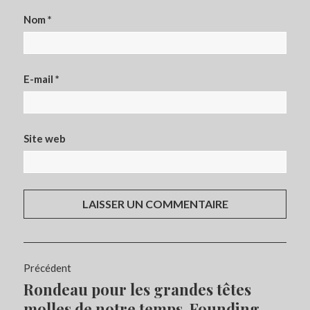
Nom
*
E-mail
*
Site web
Navigation
Précédent
de
Rondeau pour les grandes têtes
Article
l’article
précédent :
molles de notre temps, Founding