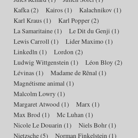
Kafka
(2)
Kairos
(1)
Kalachnikov
(1)
Karl Kraus
(1)
Karl Popper
(2)
La Samaritaine
(1)
Le Dit du Genji
(1)
Lewis Carroll
(1)
Lider Maximo
(1)
Linkedln
(1)
Lordon
(2)
Ludwig Wittgenstein
(1)
Léon Bloy
(2)
Lévinas
(1)
Madame de Rênal
(1)
Magnétisme animal
(1)
Malcolm Lowry
(1)
Margaret Atwood
(1)
Marx
(1)
Max Brod
(1)
Mc Luhan
(1)
Nicole Le Douarin
(1)
Niels Bohr
(1)
Nietzsche
(5)
Norman Finkelstein
(1)