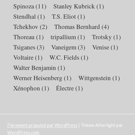
Spinoza
(11)
Stanley Kubrick
(1)
Stendhal
(1)
T.S. Eliot
(1)
Tchekhov
(2)
Thomas Bernhard
(4)
Thoreau
(1)
tripallium
(1)
Trotsky
(1)
Tsiganes
(3)
Vaneigem
(3)
Venise
(1)
Voltaire
(1)
W.C. Fields
(1)
Walter Benjamin
(1)
Werner Heisenberg
(1)
Wittgenstein
(1)
Xénophon
(1)
Électre
(1)
Fièrement propulsé par WordPress
|
Thème Afterlight par
WordPress.com
.