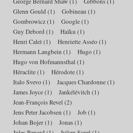
George Bernard Shaw
(1)
Gibbons
(1)
Glenn Gould
(1)
Gobineau
(1)
Gombrowicz
(1)
Google
(1)
Guy Debord
(1)
Haïku
(1)
Henri Calet
(1)
Henriette Asséo
(1)
Hermann Langbein
(1)
Hugo
(1)
Hugo von Hofmannsthal
(1)
Héraclite
(1)
Hérodote
(1)
Italo Svevo
(1)
Jacques Chardonne
(1)
James Joyce
(1)
Jankélévitch
(1)
Jean-François Revel
(2)
Jens Peter Jacobsen
(1)
Job
(1)
Johan Bojer
(1)
Jonas
(1)
Jules Renard
(1)
Julien Sorel
(1)