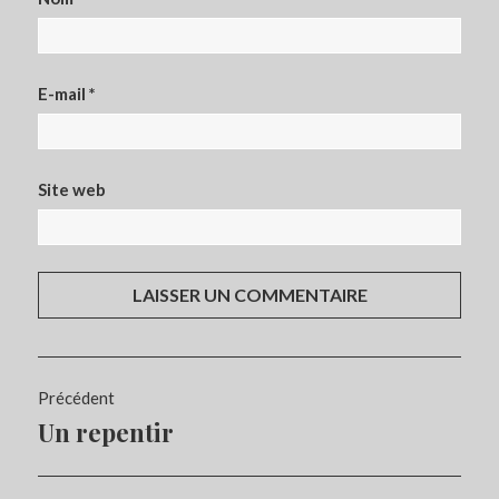
E-mail
*
Site web
Navigation
Précédent
de
Un repentir
Article
l’article
précédent :