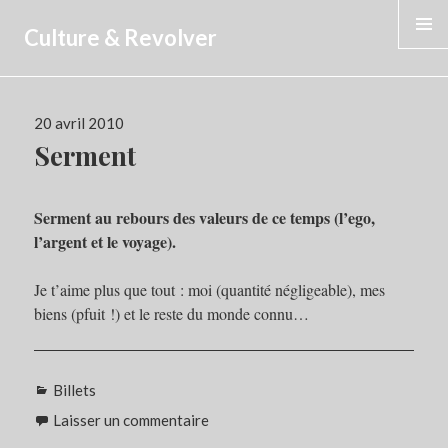
Culture & Revolver
MENU
Publié
20 avril 2010
le
Serment
Serment au rebours des valeurs de ce temps (l’ego,
l’argent et le voyage).
Je t’aime plus que tout : moi (quantité négligeable), mes
biens (pfuit !) et le reste du monde connu…
Catégories
Billets
Laisser un commentaire