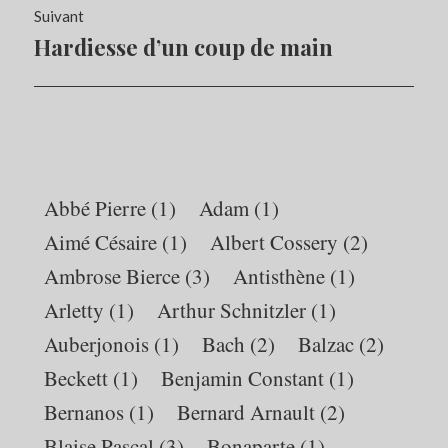
Suivant
Hardiesse d’un coup de main
Article
Suivant:
Abbé Pierre
(1)
Adam
(1)
Aimé Césaire
(1)
Albert Cossery
(2)
Ambrose Bierce
(3)
Antisthène
(1)
Arletty
(1)
Arthur Schnitzler
(1)
Auberjonois
(1)
Bach
(2)
Balzac
(2)
Beckett
(1)
Benjamin Constant
(1)
Bernanos
(1)
Bernard Arnault
(2)
Blaise Pascal
(3)
Bonaparte
(1)