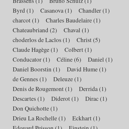
Brassens
(1)
Bruno Schulz
(1)
Byrd
(1)
Casanova
(1)
Chandler
(1)
charcot
(1)
Charles Baudelaire
(1)
Chateaubriand
(2)
Chaval
(1)
choderlos de Laclos
(1)
Christ
(5)
Claude Hagège
(1)
Colbert
(1)
Conducator
(1)
Céline
(6)
Daniel
(1)
Daniel Boorstin
(1)
David Hume
(1)
de Gennes
(1)
Deleuze
(1)
Denis de Rougemont
(1)
Derrida
(1)
Descartes
(1)
Diderot
(1)
Dirac
(1)
Don Quichotte
(1)
Drieu La Rochelle
(1)
Eckhart
(1)
Edouard Peisson
(1)
Einstein
(1)