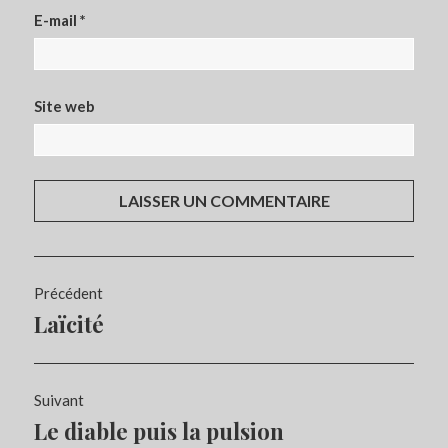
E-mail
*
Site web
Navigation
Précédent
de
Laïcité
Article
l’article
précédent :
Suivant
Le diable puis la pulsion
Article