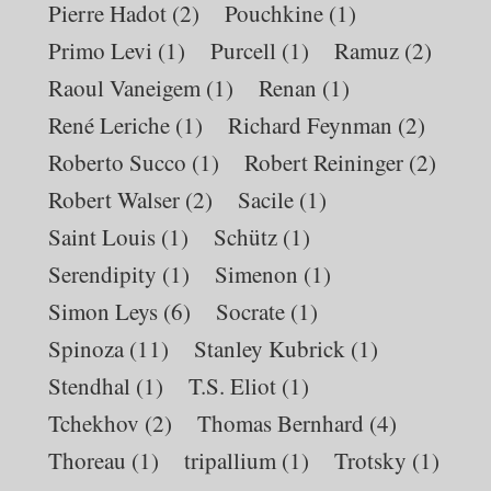
Pierre Hadot
(2)
Pouchkine
(1)
Primo Levi
(1)
Purcell
(1)
Ramuz
(2)
Raoul Vaneigem
(1)
Renan
(1)
René Leriche
(1)
Richard Feynman
(2)
Roberto Succo
(1)
Robert Reininger
(2)
Robert Walser
(2)
Sacile
(1)
Saint Louis
(1)
Schütz
(1)
Serendipity
(1)
Simenon
(1)
Simon Leys
(6)
Socrate
(1)
Spinoza
(11)
Stanley Kubrick
(1)
Stendhal
(1)
T.S. Eliot
(1)
Tchekhov
(2)
Thomas Bernhard
(4)
Thoreau
(1)
tripallium
(1)
Trotsky
(1)