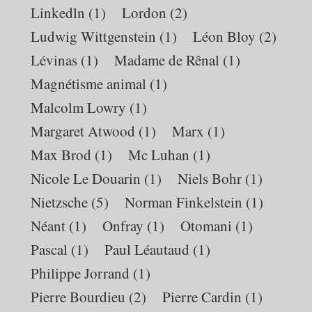
Linkedln
(1)
Lordon
(2)
Ludwig Wittgenstein
(1)
Léon Bloy
(2)
Lévinas
(1)
Madame de Rênal
(1)
Magnétisme animal
(1)
Malcolm Lowry
(1)
Margaret Atwood
(1)
Marx
(1)
Max Brod
(1)
Mc Luhan
(1)
Nicole Le Douarin
(1)
Niels Bohr
(1)
Nietzsche
(5)
Norman Finkelstein
(1)
Néant
(1)
Onfray
(1)
Otomani
(1)
Pascal
(1)
Paul Léautaud
(1)
Philippe Jorrand
(1)
Pierre Bourdieu
(2)
Pierre Cardin
(1)