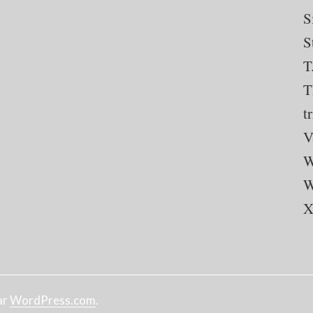
S
S
T
T
t
V
W
W
X
ar
WordPress.com
.