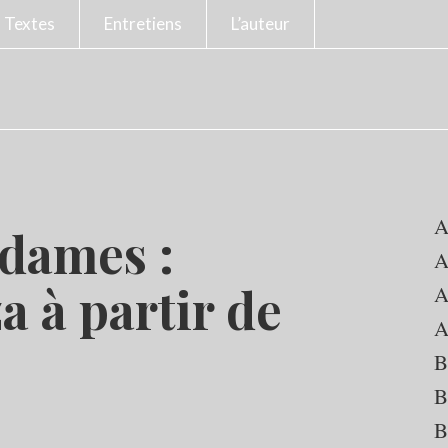
Textes
Entretiens
L’auteur
A
 dames :
A
a à partir de
A
A
B
B
B