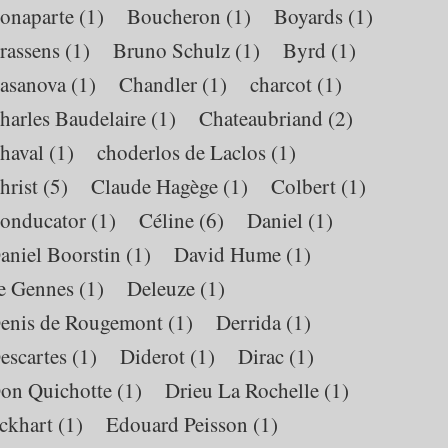
onaparte
(1)
Boucheron
(1)
Boyards
(1)
rassens
(1)
Bruno Schulz
(1)
Byrd
(1)
asanova
(1)
Chandler
(1)
charcot
(1)
harles Baudelaire
(1)
Chateaubriand
(2)
haval
(1)
choderlos de Laclos
(1)
hrist
(5)
Claude Hagège
(1)
Colbert
(1)
onducator
(1)
Céline
(6)
Daniel
(1)
aniel Boorstin
(1)
David Hume
(1)
e Gennes
(1)
Deleuze
(1)
enis de Rougemont
(1)
Derrida
(1)
escartes
(1)
Diderot
(1)
Dirac
(1)
on Quichotte
(1)
Drieu La Rochelle
(1)
ckhart
(1)
Edouard Peisson
(1)