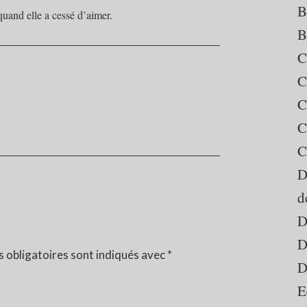
B
quand elle a cessé d’aimer.
B
C
C
C
C
C
D
d
D
D
 obligatoires sont indiqués avec
*
D
E