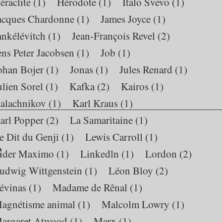
éraclite
(1)
Hérodote
(1)
Italo Svevo
(1)
acques Chardonne
(1)
James Joyce
(1)
ankélévitch
(1)
Jean-François Revel
(2)
ens Peter Jacobsen
(1)
Job
(1)
ohan Bojer
(1)
Jonas
(1)
Jules Renard
(1)
ulien Sorel
(1)
Kafka
(2)
Kairos
(1)
alachnikov
(1)
Karl Kraus
(1)
arl Popper
(2)
La Samaritaine
(1)
e Dit du Genji
(1)
Lewis Carroll
(1)
e
ider Maximo
(1)
Linkedln
(1)
Lordon
(2)
udwig Wittgenstein
(1)
Léon Bloy
(2)
évinas
(1)
Madame de Rênal
(1)
agnétisme animal
(1)
Malcolm Lowry
(1)
argaret Atwood
(1)
Marx
(1)