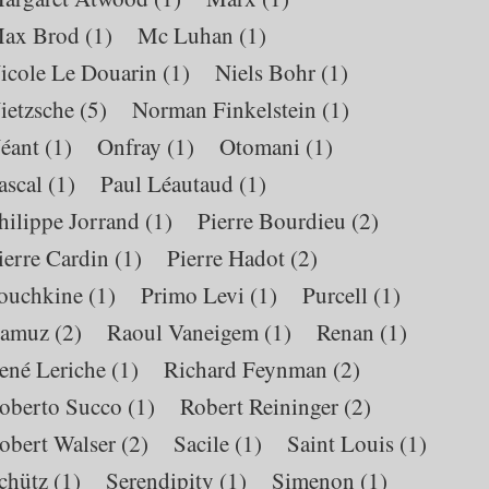
ax Brod
(1)
Mc Luhan
(1)
icole Le Douarin
(1)
Niels Bohr
(1)
ietzsche
(5)
Norman Finkelstein
(1)
éant
(1)
Onfray
(1)
Otomani
(1)
ascal
(1)
Paul Léautaud
(1)
hilippe Jorrand
(1)
Pierre Bourdieu
(2)
ierre Cardin
(1)
Pierre Hadot
(2)
ouchkine
(1)
Primo Levi
(1)
Purcell
(1)
amuz
(2)
Raoul Vaneigem
(1)
Renan
(1)
ené Leriche
(1)
Richard Feynman
(2)
oberto Succo
(1)
Robert Reininger
(2)
obert Walser
(2)
Sacile
(1)
Saint Louis
(1)
chütz
(1)
Serendipity
(1)
Simenon
(1)