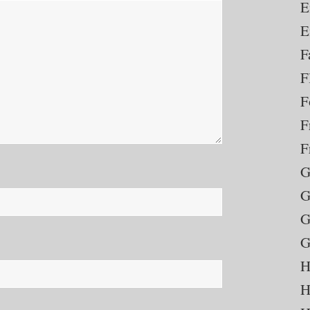
E
E
F
F
F
F
F
G
G
G
G
H
H