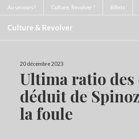
Au secours !
Culture, Revolver ?
Billets
Culture & Revolver
Publié
20 décembre 2023
le
Ultima ratio des
déduit de Spinoz
la foule