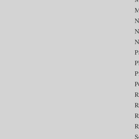
M
N
N
N
P
P
P
P
R
R
R
R
S