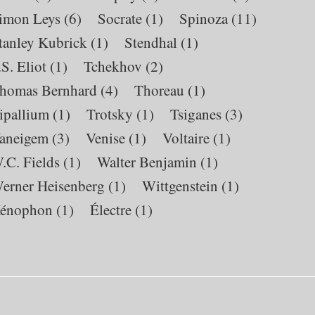
imon Leys
(6)
Socrate
(1)
Spinoza
(11)
tanley Kubrick
(1)
Stendhal
(1)
.S. Eliot
(1)
Tchekhov
(2)
homas Bernhard
(4)
Thoreau
(1)
ripallium
(1)
Trotsky
(1)
Tsiganes
(3)
aneigem
(3)
Venise
(1)
Voltaire
(1)
.C. Fields
(1)
Walter Benjamin
(1)
erner Heisenberg
(1)
Wittgenstein
(1)
énophon
(1)
Électre
(1)