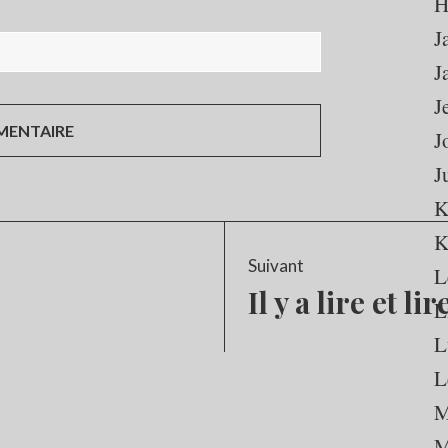
H
J
J
J
J
J
K
K
Suivant
L
Il y a lire et lir
Article
L
Suivant:
L
L
M
M