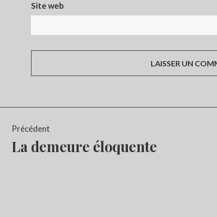
Site web
Navigation
Précédent
de
La demeure éloquente
l’article
Article
précédent :