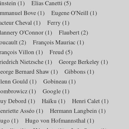
instein
(1)
Elias Canetti
(5)
mmanuel Bove
(1)
Eugene O'Neill
(1)
acteur Cheval
(1)
Ferry
(1)
lannery O'Connor
(1)
Flaubert
(2)
oucault
(2)
François Mauriac
(1)
rançois Villon
(1)
Freud
(5)
riedrich Nietzsche
(1)
George Berkeley
(1)
eorge Bernard Shaw
(1)
Gibbons
(1)
lenn Gould
(1)
Gobineau
(1)
ombrowicz
(1)
Google
(1)
uy Debord
(1)
Haïku
(1)
Henri Calet
(1)
enriette Asséo
(1)
Hermann Langbein
(1)
ugo
(1)
Hugo von Hofmannsthal
(1)