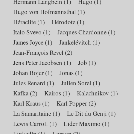
Hermann Langbein
(1)
Hugo
(1)
Hugo von Hofmannsthal
(1)
Héraclite
(1)
Hérodote
(1)
Italo Svevo
(1)
Jacques Chardonne
(1)
James Joyce
(1)
Jankélévitch
(1)
Jean-François Revel
(2)
Jens Peter Jacobsen
(1)
Job
(1)
Johan Bojer
(1)
Jonas
(1)
Jules Renard
(1)
Julien Sorel
(1)
Kafka
(2)
Kairos
(1)
Kalachnikov
(1)
Karl Kraus
(1)
Karl Popper
(2)
La Samaritaine
(1)
Le Dit du Genji
(1)
Lewis Carroll
(1)
Lider Maximo
(1)
Linkedln
(1)
Lordon
(2)