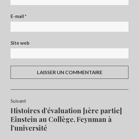
E-mail
*
Site web
Navigation
Suivant
de
Histoires d’évaluation [1ère partie]
Article
l’article
Suivant:
Einstein au Collège, Feynman à
l’université