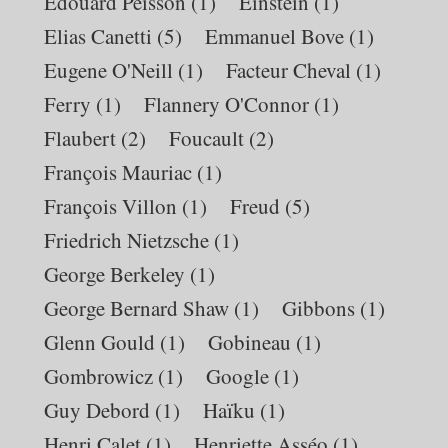
Edouard Peisson
(1)
Einstein
(1)
Elias Canetti
(5)
Emmanuel Bove
(1)
Eugene O'Neill
(1)
Facteur Cheval
(1)
Ferry
(1)
Flannery O'Connor
(1)
Flaubert
(2)
Foucault
(2)
François Mauriac
(1)
François Villon
(1)
Freud
(5)
Friedrich Nietzsche
(1)
George Berkeley
(1)
George Bernard Shaw
(1)
Gibbons
(1)
Glenn Gould
(1)
Gobineau
(1)
Gombrowicz
(1)
Google
(1)
Guy Debord
(1)
Haïku
(1)
Henri Calet
(1)
Henriette Asséo
(1)