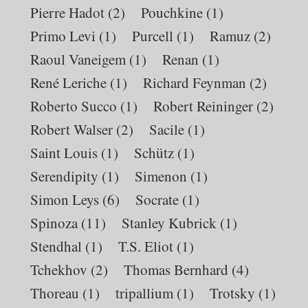
Pierre Hadot
(2)
Pouchkine
(1)
Primo Levi
(1)
Purcell
(1)
Ramuz
(2)
Raoul Vaneigem
(1)
Renan
(1)
René Leriche
(1)
Richard Feynman
(2)
Roberto Succo
(1)
Robert Reininger
(2)
Robert Walser
(2)
Sacile
(1)
Saint Louis
(1)
Schütz
(1)
Serendipity
(1)
Simenon
(1)
Simon Leys
(6)
Socrate
(1)
Spinoza
(11)
Stanley Kubrick
(1)
Stendhal
(1)
T.S. Eliot
(1)
Tchekhov
(2)
Thomas Bernhard
(4)
Thoreau
(1)
tripallium
(1)
Trotsky
(1)