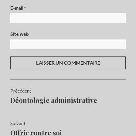
E-mail
*
Site web
Navigation
Précédent
de
Déontologie administrative
Article
l’article
précédent :
Suivant
Offrir contre soi
Article