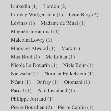
Linkedln
(1)
Lordon
(2)
Ludwig Wittgenstein
(1)
Léon Bloy
(2)
Lévinas
(1)
Madame de Rênal
(1)
Magnétisme animal
(1)
Malcolm Lowry
(1)
Margaret Atwood
(1)
Marx
(1)
Max Brod
(1)
Mc Luhan
(1)
Nicole Le Douarin
(1)
Niels Bohr
(1)
Nietzsche
(5)
Norman Finkelstein
(1)
Néant
(1)
Onfray
(1)
Otomani
(1)
Pascal
(1)
Paul Léautaud
(1)
Philippe Jorrand
(1)
Pierre Bourdieu
(2)
Pierre Cardin
(1)