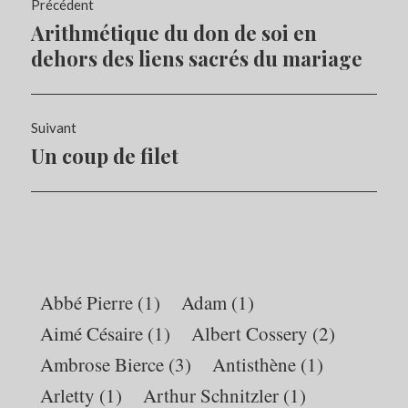
Navigation
Précédent
de
Arithmétique du don de soi en
Article
l’article
précédent :
dehors des liens sacrés du mariage
Suivant
Un coup de filet
Article
Suivant:
Abbé Pierre
(1)
Adam
(1)
Aimé Césaire
(1)
Albert Cossery
(2)
Ambrose Bierce
(3)
Antisthène
(1)
Arletty
(1)
Arthur Schnitzler
(1)