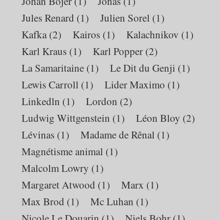
Johan Bojer
(1)
Jonas
(1)
Jules Renard
(1)
Julien Sorel
(1)
Kafka
(2)
Kairos
(1)
Kalachnikov
(1)
Karl Kraus
(1)
Karl Popper
(2)
La Samaritaine
(1)
Le Dit du Genji
(1)
Lewis Carroll
(1)
Lider Maximo
(1)
Linkedln
(1)
Lordon
(2)
Ludwig Wittgenstein
(1)
Léon Bloy
(2)
Lévinas
(1)
Madame de Rênal
(1)
Magnétisme animal
(1)
Malcolm Lowry
(1)
Margaret Atwood
(1)
Marx
(1)
Max Brod
(1)
Mc Luhan
(1)
Nicole Le Douarin
(1)
Niels Bohr
(1)