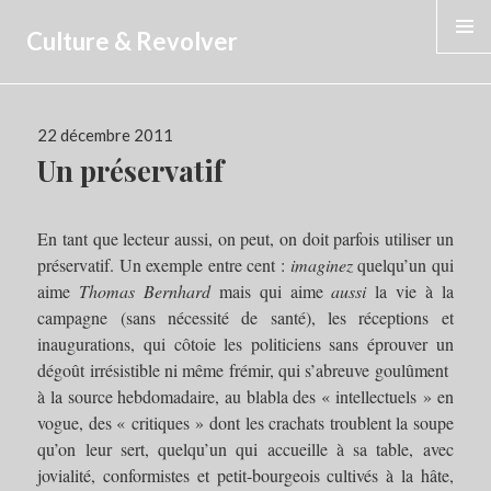
Culture & Revolver
MENU
Publié
22 décembre 2011
le
Un préservatif
En tant que lecteur aussi, on peut, on doit parfois utiliser un
préservatif. Un exemple entre cent :
imaginez
quelqu’un qui
aime
Thomas Bernhard
mais qui aime
aussi
la vie à la
campagne (sans nécessité de santé), les réceptions et
inaugurations, qui côtoie les politiciens sans éprouver un
dégoût irrésistible ni même frémir, qui s’abreuve goulûment
à la source hebdomadaire, au blabla des « intellectuels » en
vogue, des « critiques » dont les crachats troublent la soupe
qu’on leur sert, quelqu’un qui accueille à sa table, avec
jovialité, conformistes et petit-bourgeois cultivés à la hâte,