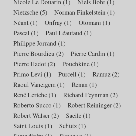
Nicole Le Douarin
(1)
Niels Bohr
(1)
Nietzsche
(5)
Norman Finkelstein
(1)
Néant
(1)
Onfray
(1)
Otomani
(1)
Pascal
(1)
Paul Léautaud
(1)
Philippe Jorrand
(1)
Pierre Bourdieu
(2)
Pierre Cardin
(1)
Pierre Hadot
(2)
Pouchkine
(1)
Primo Levi
(1)
Purcell
(1)
Ramuz
(2)
Raoul Vaneigem
(1)
Renan
(1)
René Leriche
(1)
Richard Feynman
(2)
Roberto Succo
(1)
Robert Reininger
(2)
Robert Walser
(2)
Sacile
(1)
Saint Louis
(1)
Schütz
(1)
Serendipity
(1)
Simenon
(1)