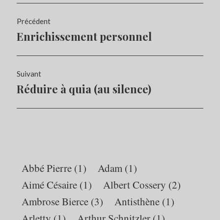
Navigation
Précédent
de
Enrichissement personnel
Article
l’article
précédent :
Suivant
Réduire à quia (au silence)
Article
Suivant:
Abbé Pierre
(1)
Adam
(1)
Aimé Césaire
(1)
Albert Cossery
(2)
Ambrose Bierce
(3)
Antisthène
(1)
Arletty
(1)
Arthur Schnitzler
(1)